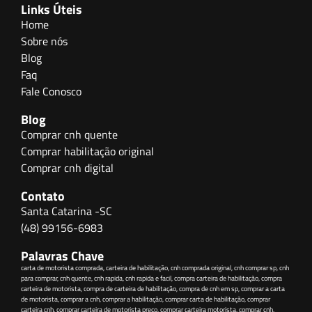
Links Úteis
Home
Sobre nós
Blog
Faq
Fale Conosco
Blog
Comprar cnh quente
Comprar habilitação original
Comprar cnh digital
Contato
Santa Catarina -SC
(48) 99156-6983
Palavras Chave
carta de motorista comprada, carteira de habilitação, cnh comprada original, cnh comprar sp, cnh
para comprar, cnh quente, cnh rapida, cnh rapida e facil, compra carteira de habilitação, compra
carteira de motorista, compra de carteira de habilitação, compra de cnh em sp, comprar a carta
de motorista, comprar a cnh, comprar a habilitação, comprar carta de habilitação, comprar
carteira cnh, comprar carteira de motorista preço, comprar carteira motorista, comprar cnh,